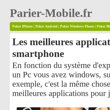
Parier-Mobile.fr
Poker IPhone
|
Poker Android
|
Poker Windows Phone
|
Poker Bl
Les meilleures applica
smartphone
En fonction du système d'exp
un Pc vous avez windows, s
exemple, c'est la même chose 
meilleures applications pour 