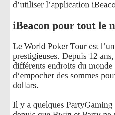
d’utiliser l’application iBea
iBeacon pour tout le
Le World Poker Tour est l’une
prestigieuses. Depuis 12 ans,
différents endroits du monde 
d’empocher des sommes pouva
dollars.
Il y a quelques PartyGaming 
depuis que Bwin et Party ne 