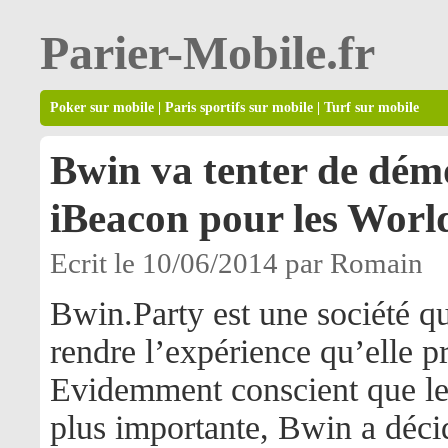
Parier-Mobile.fr
Poker sur mobile
|
Paris sportifs sur mobile
|
Turf sur mobile
Bwin va tenter de démo
iBeacon pour les Worl
Ecrit le 10/06/2014 par Romain
Bwin.Party est une société qu
rendre l’expérience qu’elle pr
Evidemment conscient que le
plus importante, Bwin a déci