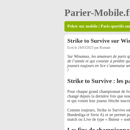
Parier-Mobile.f
Poker sur mobile
|
Paris sportifs su
Strike to Survive sur Wi
Ecrit le 24/03/2023 par Romain
Sur Winamax, les amateurs de paris spo
de l’année et qui consiste à prédire q
joueurs toujours en lice s’amenuise se
!
Strike to Survive : les 
Pour chaque grand championnat de foot
changé depuis la dernière fois que nou
et qui voient leur joueur fétiche inscri
Comme toujours, Strike to Survive es
Bundesliga et Serie A) et ne permet pa
match ou Live de type « Buteur » sont