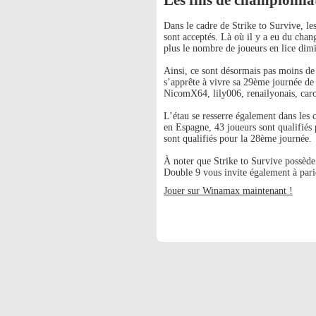
Les fins de championnat
Dans le cadre de Strike to Survive, le
sont acceptés. Là où il y a eu du chan
plus le nombre de joueurs en lice dim
Ainsi, ce sont désormais pas moins de
s’apprête à vivre sa 29ème journée d
NicomX64, lily006, renailyonais, car
L’étau se resserre également dans les
en Espagne, 43 joueurs sont qualifiés 
sont qualifiés pour la 28ème journée.
À noter que Strike to Survive possèd
Double 9 vous invite également à pari
Jouer sur Winamax maintenant !