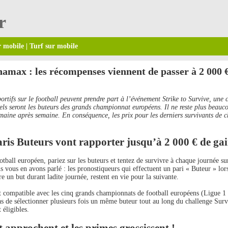
r
r mobile
|
Turf sur mobile
namax : les récompenses viennent de passer à 2 000 €
rtifs sur le football peuvent prendre part à l’événement Strike to Survive, une 
uels seront les buteurs des grands championnat européens. Il ne reste plus beauc
maine après semaine. En conséquence, les prix pour les derniers survivants de c
paris Buteurs vont rapporter jusqu’à 2 000 € de ga
ball européen, pariez sur les buteurs et tentez de survivre à chaque journée 
s vous en avons parlé : les pronostiqueurs qui effectuent un pari « Buteur » l
re un but durant ladite journée, restent en vie pour la suivante.
t compatible avec les cinq grands championnats de football européens (Ligue 1
s de sélectionner plusieurs fois un même buteur tout au long du challenge Survi
 éligibles.