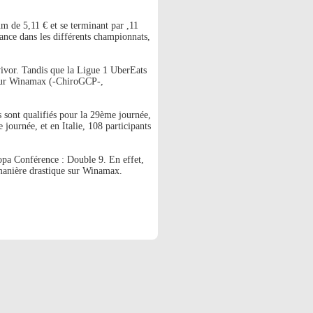
um de 5,11 € et se terminant par ,11
vance dans les différents championnats,
vivor. Tandis que la Ligue 1 UberEats
r sur Winamax (-ChiroGCP-,
 sont qualifiés pour la 29ème journée,
journée, et en Italie, 108 participants
opa Conférence : Double 9. En effet,
 manière drastique sur Winamax.