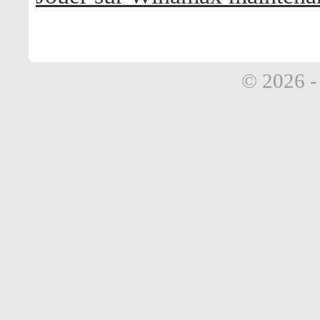
© 2026 - 