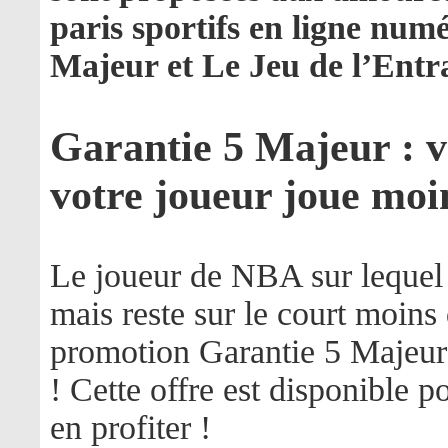
paris sportifs en ligne num
Majeur et Le Jeu de l’Entr
Garantie 5 Majeur : v
votre joueur joue moi
Le joueur de NBA sur lequel 
mais reste sur le court moins
promotion Garantie 5 Majeur
! Cette offre est disponible 
en profiter !