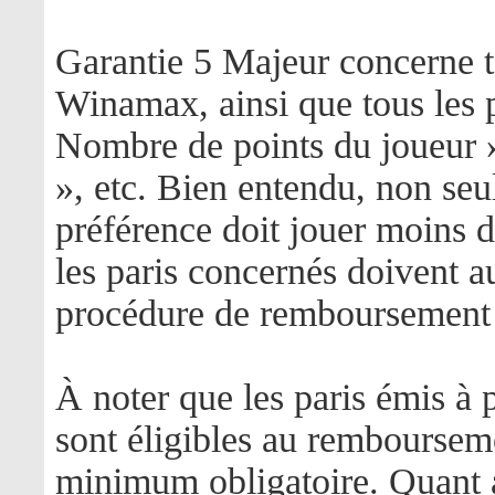
Garantie 5 Majeur concerne t
Winamax, ainsi que tous les p
Nombre de points du joueur 
», etc. Bien entendu, non seu
préférence doit jouer moins 
les paris concernés doivent a
procédure de remboursement 
À noter que les paris émis à p
sont éligibles au rembourseme
minimum obligatoire. Quant au