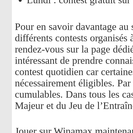
Pour en savoir davantage au 
différents contests organisés 
rendez-vous sur la page dédi
intéressant de prendre conna
contest quotidien car certai
nécessairement éligibles. Par 
cumulables. Dans tous les cas
Majeur et du Jeu de l’Entraî
Jouer sur Winamax maintenan